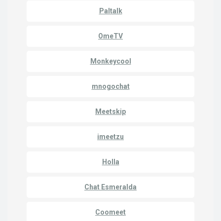
Paltalk
OmeTV
Monkeycool
mnogochat
Meetskip
imeetzu
Holla
Chat Esmeralda
Coomeet