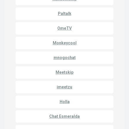
Paltalk
OmeTV
Monkeycool
mnogochat
Meetskip
imeetzu
Holla
Chat Esmeralda