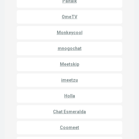
Paltalk
OmeTV
Monkeycool
mnogochat
Meetskip
imeetzu
Holla
Chat Esmeralda
Coomeet