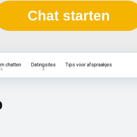
Chat starten
am chatten
Datingsites
Tips voor afspraakjes
p