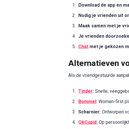
Download de app en ma
Nodig je vrienden uit o
Maak samen met je vrie
Je vrienden doorzoeke
Chat
met je gekozen ma
Alternatieven vo
Als de vriendgestuurde aanpak
Tinder
:
Snelle, veeggeb
Bommel
:
Women-first pla
Scharnier:
Ontworpen voo
OkCupid
:
Op persoonlijk