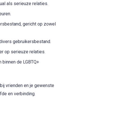
l als serieuze relaties.
euren.
ersbestand, gericht op zowel
 divers gebruikersbestand.
r op serieuze relaties.
n binnen de LGBTQ+
 bij vrienden en je gewenste
efde en verbinding.