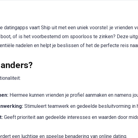
 datingapps vaart Ship uit met een uniek voorstel: je vrienden vo
boot, of is het voorbestemd om spoorloos te zinken? Deze uitge
entiële nadelen en helpt je beslissen of het de perfecte reis naar
 anders?
ionaliteit:
hen:
Hiermee kunnen vrienden je profiel aanmaken en namens jo
enwerking:
Stimuleert teamwerk en gedeelde besluitvorming in h
t:
Geeft prioriteit aan gedeelde interesses en waarden door mid
dert een luchtige en speelse benadering van online dating.