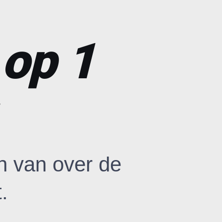
 op 1
n van over de
.