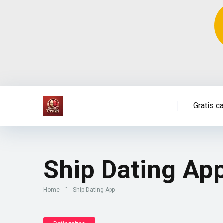
Gratis c
Ship Dating Ap
Home
"
Ship Dating App