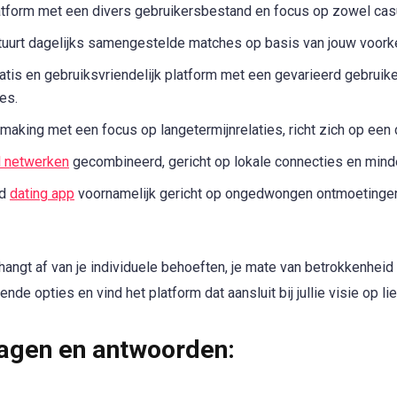
tform met een divers gebruikersbestand en focus op zowel casua
uurt dagelijks samengestelde matches op basis van jouw voork
atis en gebruiksvriendelijk platform met een gevarieerd gebruik
es.
aking met een focus op langetermijnrelaties, richt zich op een
l netwerken
gecombineerd, gericht op lokale connecties en minde
rd
dating app
voornamelijk gericht op ongedwongen ontmoetinge
angt af van je individuele behoeften, je mate van betrokkenheid
ende opties en vind het platform dat aansluit bij jullie visie op li
agen en antwoorden: