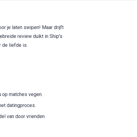
or je laten swipen! Maar drijft
breide review duikt in Ship's
 de liefde is.
u op matches vegen.
et datingproces.
del van door vrienden