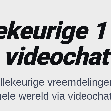
ekeurige 1
videochat
llekeurige vreemdelinge
hele wereld via videochat