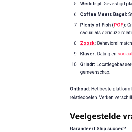
Wedstrijd:
Gevestigd pla
Coffee Meets Bagel:
St
Plenty of Fish (
POF
):
Gr
casual als serieuze relati
Zoosk
:
Behavioral matchm
Klaver:
Dating en
sociaa
Grindr:
Locatiegebasee
gemeenschap.
Onthoud:
Het beste platform h
relatiedoelen. Verken verschill
Veelgestelde vr
Garandeert Ship succes?