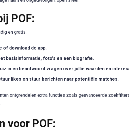
nige naam en ongedwongen, open sfeer.
ij POF:
ig en gratis:
 of download de app.
t basisinformatie, foto's en een biografie.
quiz in en beantwoord vragen over jullie waarden en interes
stuur likes en stuur berichten naar potentiële matches.
en ontgrendelen extra functies zoals geavanceerde zoekfilter
.
n voor POF: