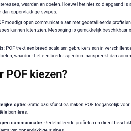
interesses, waarden en doelen. Hoewel het niet zo diepgaand i
er dan oppervlakkige swipes.
F moedigt open communicatie aan met gedetailleerde profielen,
esses kunnen laten zien. Messaging is gemakkelijk beschikbaar 
s:
POF trekt een breed scala aan gebruikers aan in verschillende
edoelen, waardoor het een breder spectrum aanspreekt dan somm
r POF kiezen?
lijke optie:
Gratis basisfuncties maken POF toegankelijk voor 
ële barrières.
open communicatie:
Gedetailleerde profielen en direct beschi
plaats van oppervlakkige swipes.