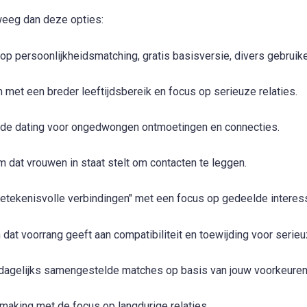
rweeg dan deze opties:
op persoonlijkheidsmatching, gratis basisversie, divers gebruik
 met een breder leeftijdsbereik en focus op serieuze relaties.
de dating voor ongedwongen ontmoetingen en connecties.
 dat vrouwen in staat stelt om contacten te leggen.
etekenisvolle verbindingen" met een focus op gedeelde interes
at voorrang geeft aan compatibiliteit en toewijding voor serieuz
dagelijks samengestelde matches op basis van jouw voorkeuren
king met de focus op langdurige relaties.