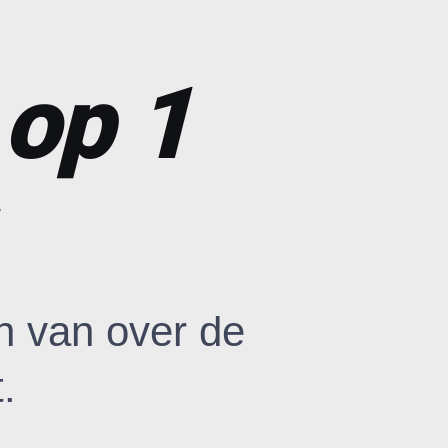
 op 1
n van over de
.