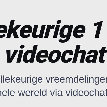
ekeurige 1
videochat
llekeurige vreemdelinge
hele wereld via videochat