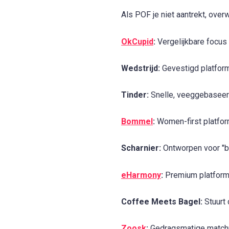
Als POF je niet aantrekt, ove
OkCupid
:
Vergelijkbare focus 
Wedstrijd:
Gevestigd platform
Tinder:
Snelle, veeggebaseer
Bommel
:
Women-first platform
Scharnier:
Ontworpen voor "b
eHarmony
:
Premium platform d
Coffee Meets Bagel:
Stuurt 
Zoosk
:
Gedragsmatige matchma