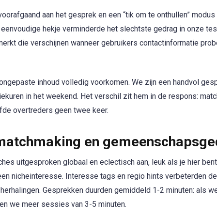
 voorafgaand aan het gesprek en een “tik om te onthullen” modus 
t eenvoudige hekje verminderde het slechtste gedrag in onze te
kt die verschijnen wanneer gebruikers contactinformatie probe
 ongepaste inhoud volledig voorkomen. We zijn een handvol ge
piekuren in het weekend. Het verschil zit hem in de respons: ma
de overtreders geen twee keer.
 matchmaking en gemeenschapsge
hes uitgesproken globaal en eclectisch aan, leuk als je hier bent
op een nicheinteresse. Interesse tags en regio hints verbeterden 
e herhalingen. Gesprekken duurden gemiddeld 1-2 minuten: als 
gen we meer sessies van 3-5 minuten.