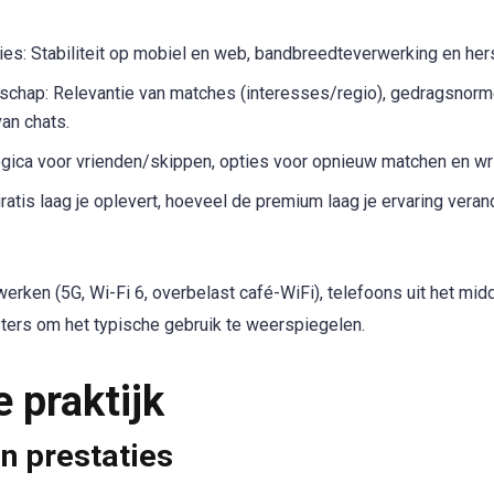
ies: Stabiliteit op mobiel en web, bandbreedteverwerking en hers
hap: Relevantie van matches (interesses/regio), gedragsnorm
an chats.
logica voor vrienden/skippen, opties voor opnieuw matchen en wrij
ratis laag je oplevert, hoeveel de premium laag je ervaring veran
rken (5G, Wi-Fi 6, overbelast café-WiFi), telefoons uit het m
ters om het typische gebruik te weerspiegelen.
e praktijk
n prestaties