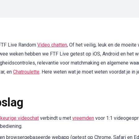
r FTF Live Random
Video chatten
, Of het veilig, leuk en de moeite 
wee weken hebben we FTF Live getest op iOS, Android en het w
iligheidscontroles, relevantie voor matchmaking en algemene wa
zar, en
Chatroulette
. Here weten wat je moet weten voordat je in 
pslag
ekeurige videochat
verbindt u met
vreemden
voor 1:1 videogespre
bediening.
d en browsergebaseerde webapp (getest op Chrome, Safari en Ed