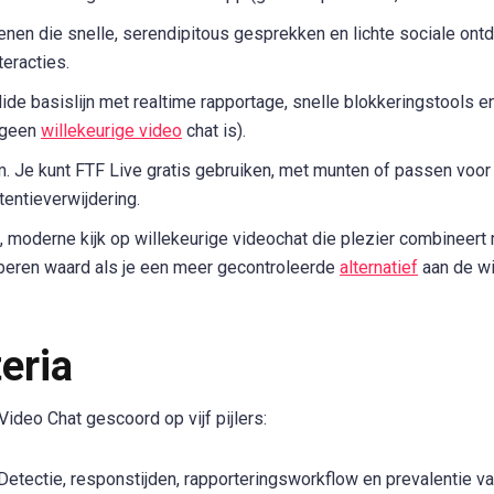
enen die snelle, serendipitous gesprekken en lichte sociale ont
teracties.
ide basislijn met realtime rapportage, snelle blokkeringstools e
 (geen
willekeurige video
chat is).
. Je kunt FTF Live gratis gebruiken, met munten of passen voor 
rtentieverwijdering.
, moderne kijk op willekeurige videochat die plezier combineert
oberen waard als je een meer gecontroleerde
alternatief
aan de wi
teria
deo Chat gescoord op vijf pijlers:
Detectie, responstijden, rapporteringsworkflow en prevalentie va