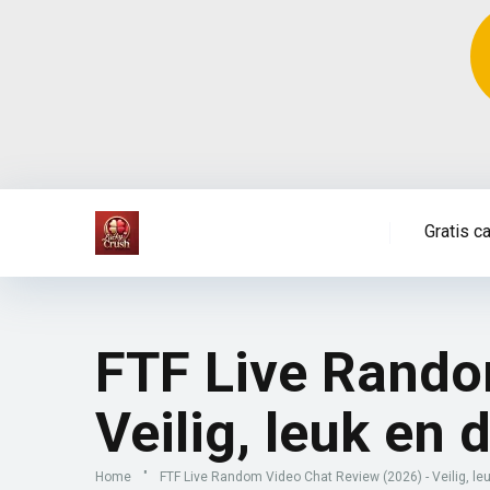
Gratis c
FTF Live Rando
Veilig, leuk en
Home
"
FTF Live Random Video Chat Review (2026) - Veilig, le