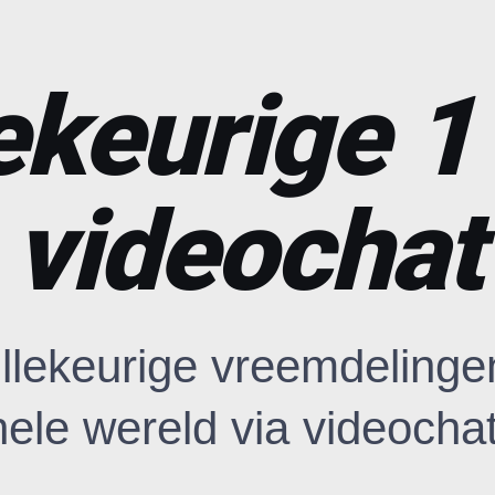
ekeurige 1
videochat
llekeurige vreemdelinge
hele wereld via videochat