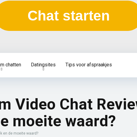
Chat starten
am chatten
Datingsites
Tips voor afspraakjes
m Video Chat Revie
 de moeite waard?
uk en de moeite waard?