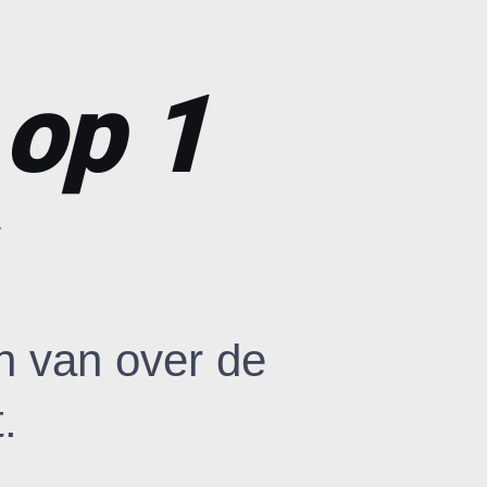
 op 1
n van over de
.