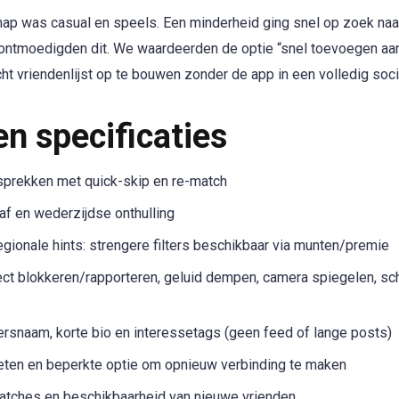
p was casual en speels. Een minderheid ging snel op zoek naar
 ontmoedigden dit. We waardeerden de optie “snel toevoegen aan
ht vriendenlijst op te bouwen zonder de app in een volledig soc
n specificaties
sprekken met quick-skip en re-match
af en wederzijdse onthulling
egionale hints: strengere filters beschikbaar via munten/premie
ect blokkeren/rapporteren, geluid dempen, camera spiegelen, sch
ersnaam, korte bio en interessetags (geen feed of lange posts)
ieten en beperkte optie om opnieuw verbinding te maken
tches en beschikbaarheid van nieuwe vrienden