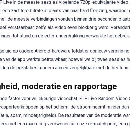
F Live in de meeste sessies vloeiende 720p-equivalente video 
 een zachtere bitrate in plaats van naar hard freezing, waardoo
: de meeste verbindingen vonden binnen drie seconden plaats
leef verstaanbaar, zelfs als video even blokkerig werd. Verander
ngen tot stand en de echo-onderdrukking verwerkte het gebruik
 geluid op oudere Android-hardware totdat er opnieuw verbindin
ie van de app werkte betrouwbaar, hoewel we bij twee sessies
lden de prestaties modern aan en vergelijkbaar met de beste in 
igheid, moderatie en rapportage
nde factor voor willekeurige videochat. FTF Live Random Video 
 rapporteerknoppen op het scherm: de stroom neemt minder dan vi
datie, spam, minderjarigheid). De resultaten van de moderatie war
kers met een markering verdwenen uit onze re-match pool, een g