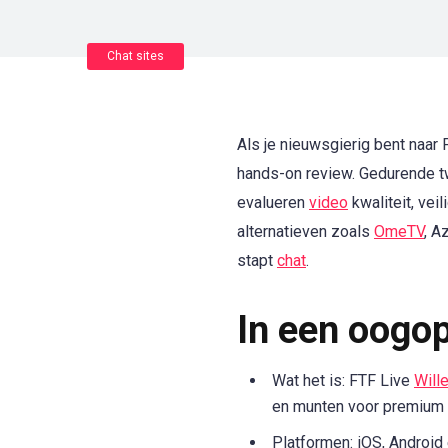
Chat sites
Als je nieuwsgierig bent naa
hands-on review. Gedurende t
evalueren
video
kwaliteit, ve
alternatieven zoals
OmeTV
, A
stapt
chat
.
In een oogo
Wat het is: FTF Live
Will
en munten voor premium 
Platformen: iOS, Androi