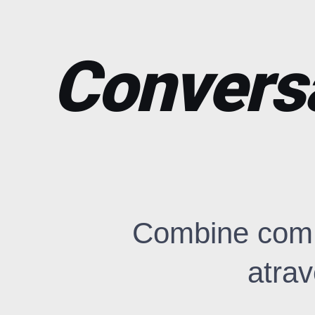
Conversa
Combine com 
atra