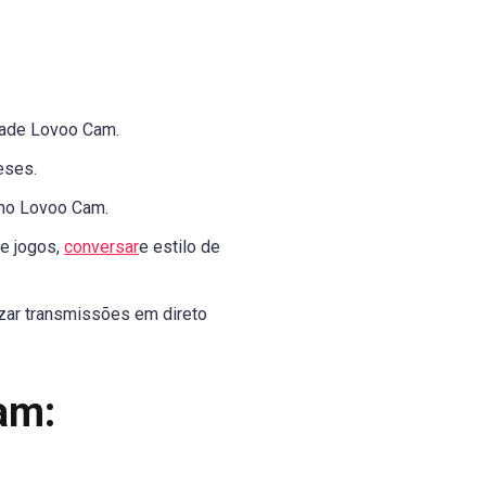
dade Lovoo Cam.
eses.
 no Lovoo Cam.
e jogos,
conversar
e estilo de
izar transmissões em direto
am: