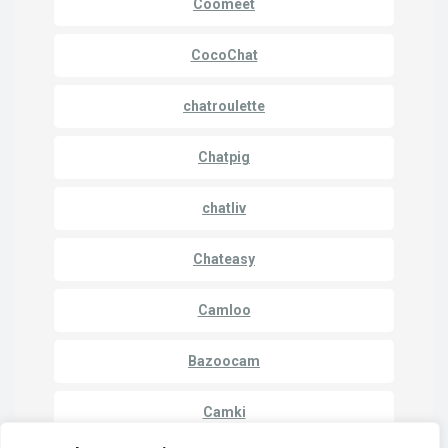
Coomeet
CocoChat
chatroulette
Chatpig
chatliv
Chateasy
Camloo
Bazoocam
Camki