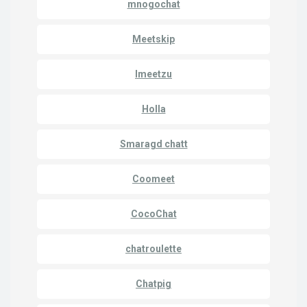
mnogochat
Meetskip
Imeetzu
Holla
Smaragd chatt
Coomeet
CocoChat
chatroulette
Chatpig