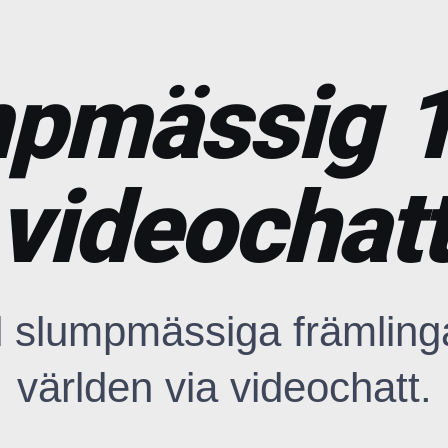
pmässig 1
videochat
slumpmässiga främlinga
världen via videochatt.