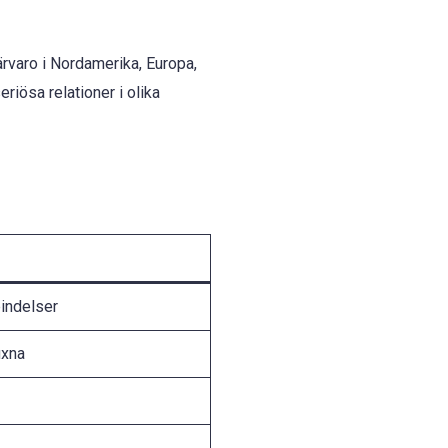
rvaro i Nordamerika, Europa,
iösa relationer i olika
bindelser
uxna