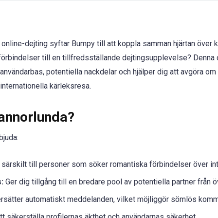
 online-dejting syftar Bumpy till att koppla samman hjärtan över 
förbindelser till en tillfredsställande dejtingsupplevelse? Denn
 användarbas, potentiella nackdelar och hjälper dig att avgöra om
 internationella kärleksresa.
annorlunda?
bjuda:
 särskilt till personer som söker romantiska förbindelser över int
:
Ger dig tillgång till en bredare pool av potentiella partner från 
sätter automatiskt meddelanden, vilket möjliggör sömlös kommun
 att säkerställa profilernas äkthet och användarnas säkerhet.