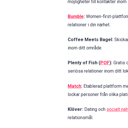
möjligheter till kontakter inom 
Bumble
:
Women-first-plattform
relationer i din närhet.
Coffee Meets Bagel:
Skickar
inom ditt område.
Plenty of Fish (
POF
):
Gratis 
seriösa relationer inom ditt l
Match
:
Etablerad plattform me
lockar personer från olika plat
Klöver:
Dating och
socialt nä
relationsmål.