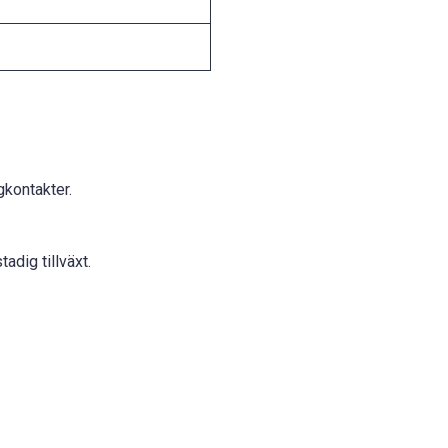
gkontakter.
adig tillväxt.