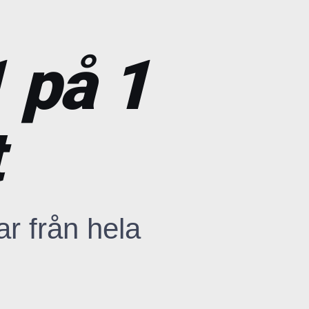
 på 1
t
r från hela