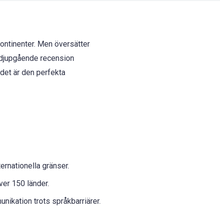
kontinenter. Men översätter
a djupgående recension
 det är den perfekta
ernationella gränser.
över 150 länder.
ikation trots språkbarriärer.