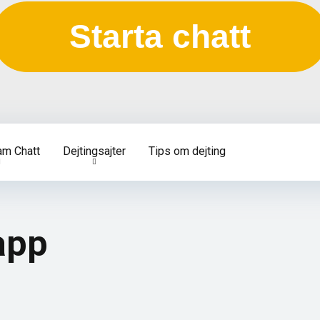
Starta chatt
am Chatt
Dejtingsajter
Tips om dejting
app