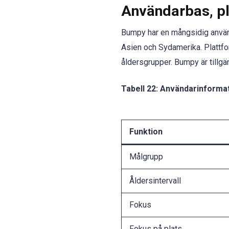
Användarbas, pl
Bumpy har en mångsidig använd
Asien och Sydamerika. Plattfor
åldersgrupper. Bumpy är tillgä
Tabell 22: Användarinforma
Funktion
Målgrupp
Åldersintervall
Fokus
Fokus på plats