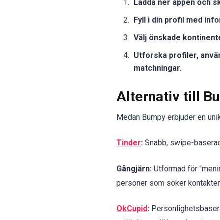
Ladda ner appen och sk
Fyll i din profil med in
Välj önskade kontinente
Utforska profiler, anv
matchningar.
Alternativ till 
Medan Bumpy erbjuder en unik u
Tinder
:
Snabb, swipe-baserad d
Gångjärn:
Utformad för "menin
personer som söker kontakter i
OkCupid
:
Personlighetsbasera