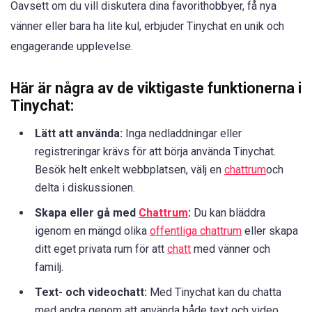
Oavsett om du vill diskutera dina favorithobbyer, få nya
vänner eller bara ha lite kul, erbjuder Tinychat en unik och
engagerande upplevelse.
Här är några av de viktigaste funktionerna i
Tinychat:
Lätt att använda:
Inga nedladdningar eller
registreringar krävs för att börja använda Tinychat.
Besök helt enkelt webbplatsen, välj en
chattrum
och
delta i diskussionen.
Skapa eller gå med
Chattrum
:
Du kan bläddra
igenom en mängd olika
offentliga chattrum
eller skapa
ditt eget privata rum för att
chatt
med vänner och
familj.
Text- och videochatt:
Med Tinychat kan du chatta
med andra genom att använda både text och video,