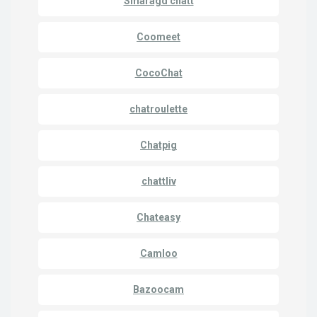
Smaragd chatt
Coomeet
CocoChat
chatroulette
Chatpig
chattliv
Chateasy
Camloo
Bazoocam