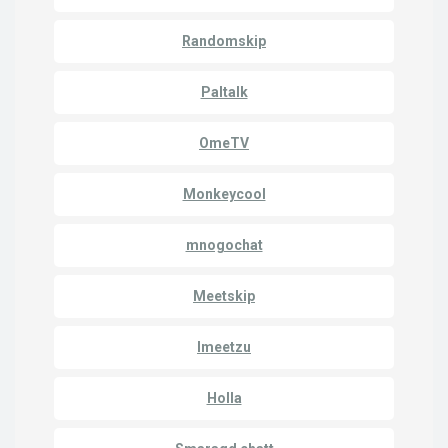
Randomskip
Paltalk
OmeTV
Monkeycool
mnogochat
Meetskip
Imeetzu
Holla