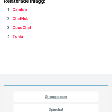
Relaterade Inlägg:
Camloo
ChatHub
CocoChat
Tohla
Strangercam
Spinchat