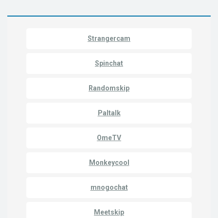
Strangercam
Spinchat
Randomskip
Paltalk
OmeTV
Monkeycool
mnogochat
Meetskip