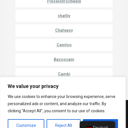
Pinselohrschwein
chatliv
Chateasy
Camloo
Bazoocam
Camki
We value your privacy
We use cookies to enhance your browsing experience, serve
personalized ads or content, and analyze our traffic. By
clicking "Accept All", you consent to our use of cookies.
© Copyright 2023 | LuckyCrush WebCams
Datenschutzbestimmungen
Cammatch
Nocken zu Nocken
Customize
Reject All
Accept All
Eins-zu-eins-Kameras
Deutsch