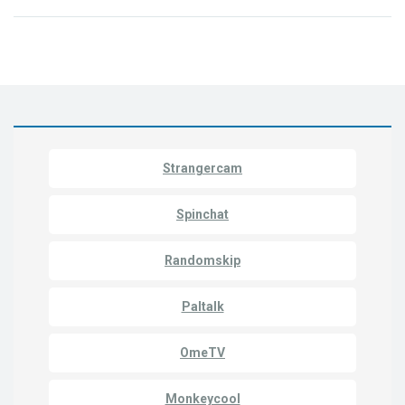
Strangercam
Spinchat
Randomskip
Paltalk
OmeTV
Monkeycool