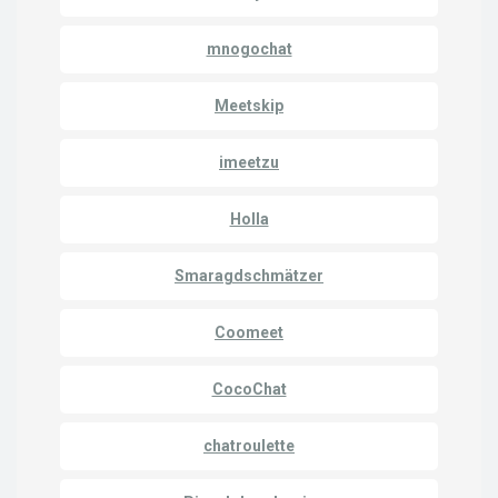
mnogochat
Meetskip
imeetzu
Holla
Smaragdschmätzer
Coomeet
CocoChat
chatroulette