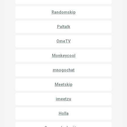
Randomskip
Paltalk
OmeTV
Monkeycool
mnogochat
Meetskip
imeetzu
Holla