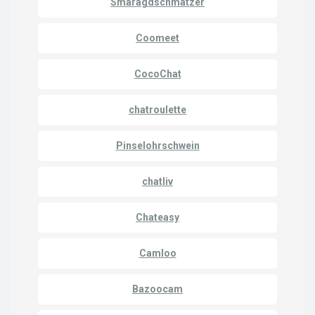
Smaragdschmätzer
Coomeet
CocoChat
chatroulette
Pinselohrschwein
chatliv
Chateasy
Camloo
Bazoocam