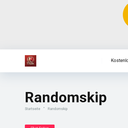
Kostenl
Randomskip
Startseite
"
Randomskip