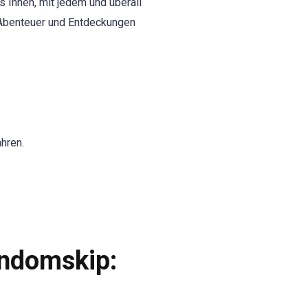
s Ihnen, mit jedem und überall
ür Abenteuer und Entdeckungen
hren.
andomskip: