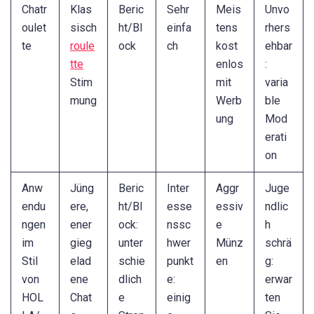
Chatr
Klas
Beric
Sehr
Meis
Unvo
oulet
sisch
ht/Bl
einfa
tens
rhers
te
roule
ock
ch
kost
ehbar
tte
enlos
:
Stim
mit
varia
mung
Werb
ble
ung
Mod
erati
on
Anw
Jüng
Beric
Inter
Aggr
Juge
endu
ere,
ht/Bl
esse
essiv
ndlic
ngen
ener
ock:
nssc
e
h
im
gieg
unter
hwer
Münz
schrä
Stil
elad
schie
punkt
en
g:
von
ene
dlich
e:
erwar
HOL
Chat
e
einig
ten