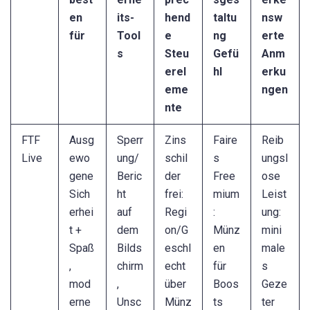
en
its-
hend
taltu
nsw
für
Tool
e
ng
erte
s
Steu
Gefü
Anm
erel
hl
erku
eme
ngen
nte
FTF
Ausg
Sperr
Zins
Faire
Reib
Live
ewo
ung/
schil
s
ungsl
gene
Beric
der
Free
ose
Sich
ht
frei:
mium
Leist
erhei
auf
Regi
:
ung:
t +
dem
on/G
Münz
mini
Spaß
Bilds
eschl
en
male
,
chirm
echt
für
s
mod
,
über
Boos
Geze
erne
Unsc
Münz
ts
ter