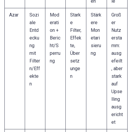
en
le
Azar
Sozi
Mod
Stark
Stärk
Groß
ale
erati
e
ere
er
Entd
on +
Filter,
Mon
Nutz
ecku
Beric
Effek
etari
ersta
ng
ht/S
te,
sieru
mm:
mit
perru
Über
ng
ausg
Filter
ng
setz
efeilt
n/Eff
unge
, aber
ekte
n
stark
n
auf
Upse
lling
ausg
ericht
et