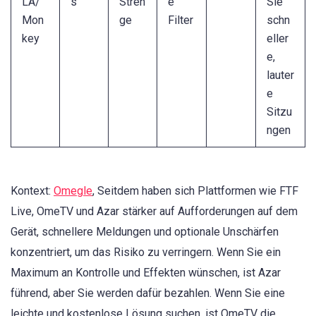
LA/
s
Stren
e
Sie
Mon
ge
Filter
schn
key
eller
e,
lauter
e
Sitzu
ngen
Kontext:
Omegle
, Seitdem haben sich Plattformen wie FTF
Live, OmeTV und Azar stärker auf Aufforderungen auf dem
Gerät, schnellere Meldungen und optionale Unschärfen
konzentriert, um das Risiko zu verringern. Wenn Sie ein
Maximum an Kontrolle und Effekten wünschen, ist Azar
führend, aber Sie werden dafür bezahlen. Wenn Sie eine
leichte und kostenlose Lösung suchen, ist OmeTV die