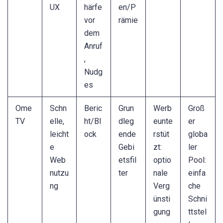
UX
härfe
en/P
vor
rämie
dem
Anruf
,
Nudg
es
Ome
Schn
Beric
Grun
Werb
Groß
TV
elle,
ht/Bl
dleg
eunte
er
leicht
ock
ende
rstüt
globa
e
Gebi
zt:
ler
Web
etsfil
optio
Pool:
nutzu
ter
nale
einfa
ng
Verg
che
ünsti
Schni
gung
ttstel