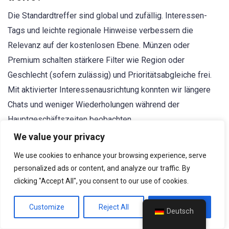
Die Standardtreffer sind global und zufällig. Interessen-
Tags und leichte regionale Hinweise verbessern die
Relevanz auf der kostenlosen Ebene. Münzen oder
Premium schalten stärkere Filter wie Region oder
Geschlecht (sofern zulässig) und Prioritätsabgleiche frei.
Mit aktivierter Interessenausrichtung konnten wir längere
Chats und weniger Wiederholungen während der
Hauptgeschäftszeiten beobachten.
We value your privacy
Was ist besser: FTF Live, OmeTV, oder
We use cookies to enhance your browsing experience, serve
Azar?
personalized ads or content, and analyze our traffic. By
clicking "Accept All", you consent to our use of cookies.
Es kommt auf die Prioritäten an. FTF Live bietet ein
ausgewogenes Verhältnis zwischen Sicherheitstools,
Customize
Reject All
Accept All
moderner Benutzeroberfläche und fairen Freemium-
Deutsch
Preisen. OmeTV ist leichtgewichtig und zunächst