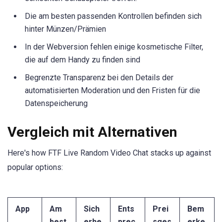
Die am besten passenden Kontrollen befinden sich
hinter Münzen/Prämien
In der Webversion fehlen einige kosmetische Filter,
die auf dem Handy zu finden sind
Begrenzte Transparenz bei den Details der
automatisierten Moderation und den Fristen für die
Datenspeicherung
Vergleich mit Alternativen
Here's how FTF Live Random Video Chat stacks up against
popular options:
App
Am
Sich
Ents
Prei
Bem
best
erhe
prec
sges
erke