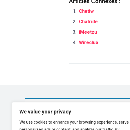
Articles Connexes :
Chatiw
Chatride
iMeetzu
Wireclub
We value your privacy
Strangercam
Spinchat
Le hasard 
We use cookies to enhance your browsing experience, serve
Holla
Chat Emeraude
Coomeet
personalized ads or content, and analyze our traffic. By