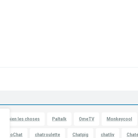
fait bien les choses
Paltalk
OmeTV
Monkeycool
CocoChat
chatroulette
Chatpig
chatliv
Chat