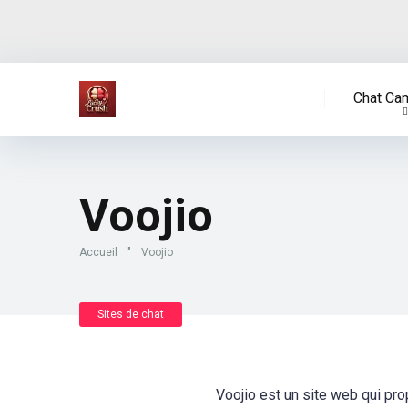
Chat Cam
Voojio
Accueil
"
Voojio
Sites de chat
Voojio est un site web qui p