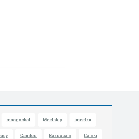
mnogochat
Meetskip
imeetzu
easy
Camloo
Bazoocam
Camki