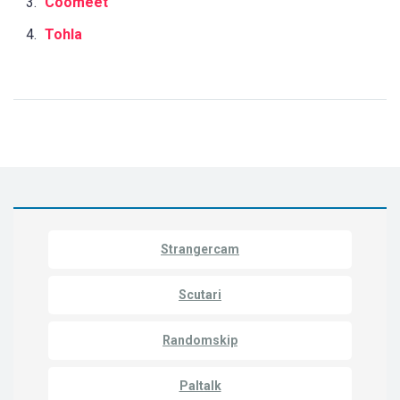
Coomeet
Tohla
Strangercam
Scutari
Randomskip
Paltalk