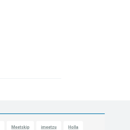
Meetskip
imeetzu
Holla