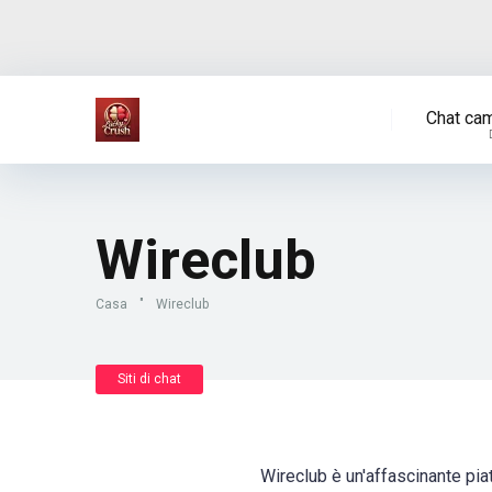
Chat cam
Wireclub
Casa
"
Wireclub
Siti di chat
Wireclub è un'affascinante pia