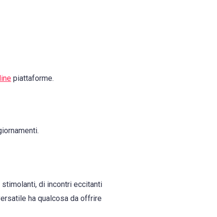
line
piattaforme.
giornamenti.
timolanti, di incontri eccitanti
rsatile ha qualcosa da offrire