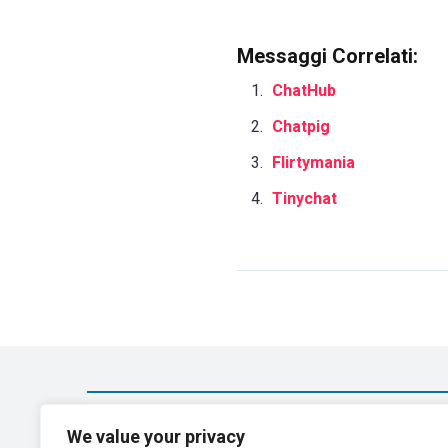
Messaggi Correlati:
ChatHub
Chatpig
Flirtymania
Tinychat
We value your privacy
Strangercam
Scutari
Random