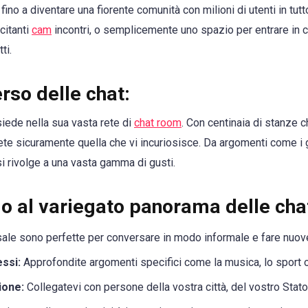
fino a diventare una fiorente comunità con milioni di utenti in tut
citanti
cam
incontri, o semplicemente uno spazio per entrare in 
ti.
erso delle chat:
isiede nella sua vasta rete di
chat room
. Con centinaia di stanze 
ete sicuramente quella che vi incuriosisce. Da argomenti come i gi
 si rivolge a una vasta gamma di gusti.
o al variegato panorama delle ch
le sono perfette per conversare in modo informale e fare nuove
essi:
Approfondite argomenti specifici come la musica, lo sport o
ione:
Collegatevi con persone della vostra città, del vostro Stat