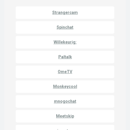
Strangercam
Spinchat
Willekeurig:
Paltalk
OmeTV
Monkeycool
mnogochat
Meetskip