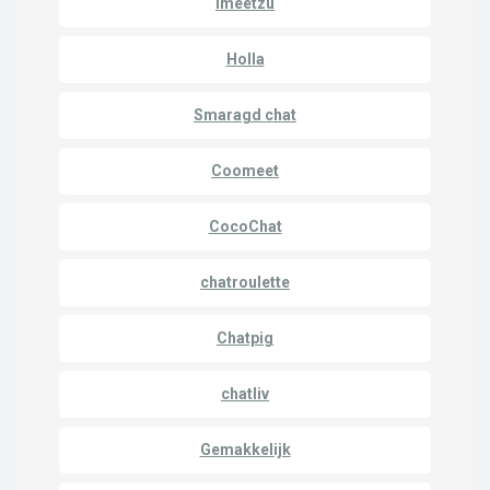
imeetzu
Holla
Smaragd chat
Coomeet
CocoChat
chatroulette
Chatpig
chatliv
Gemakkelijk