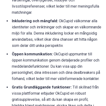
värderingar, övertygelser, hobbyer och
livsstilspreferenser, vilket leder till mer meningsfulla
matchningar.
Inkludering och mångfald:
OkCupid välkomnar alla
identiteter och inriktningar och skapar en välkomnande
miljö för alla. Denna inkludering lockar en mångsidig
användarbas, vilket ökar dina chanser att hitta någon
som delar ditt unika perspektiv.
Öppen kommunikation:
OkCupid uppmuntrar till
öppen kommunikation genom detaljerade profiler och
meddelandefunktioner. Du kan visa upp din
personlighet, dina intressen och dina dealbreakers på
förhand, vilket leder till mer välinformerade kontakter.
Gratis Grundläggande funktioner:
Till skillnad från
vissa plattformar erbjuder OkCupid en robust
gratisupplevelse, så att du kan skapa en profil,
bläddra bland matchningar, skicka likes och delta i