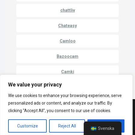
chattliv
Chateasy
Camloo
Bazoocam
Camki
We value your privacy
We use cookies to enhance your browsing experience, serve
personalized ads or content, and analyze our traffic. By
© Copyright 2023 | LuckyCrush WebCams
clicking "Accept All", you consent to our use of cookies.
Integritetspolicy
Cammatch
Kam till kam
Customize
Reject All
Accept All
Kameror för direktkontakt
Svenska