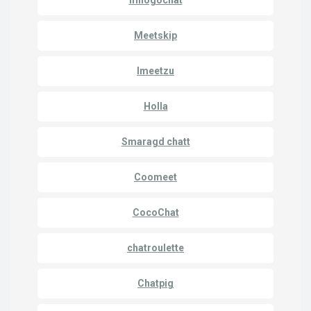
mnogochat
Meetskip
Imeetzu
Holla
Smaragd chatt
Coomeet
CocoChat
chatroulette
Chatpig