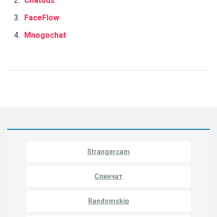
Chatous
FaceFlow
Mnogochat
Strangercam
Спинчат
Randomskip