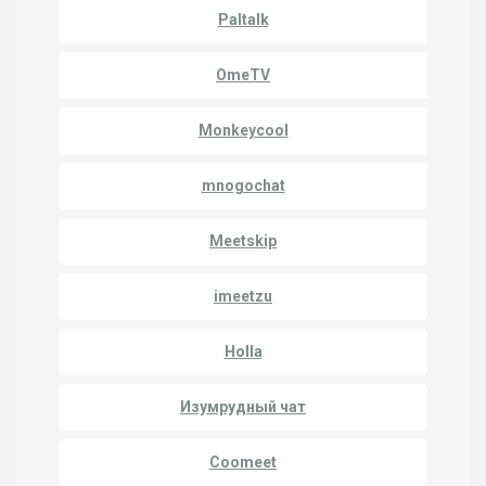
Paltalk
OmeTV
Monkeycool
mnogochat
Meetskip
imeetzu
Holla
Изумрудный чат
Coomeet