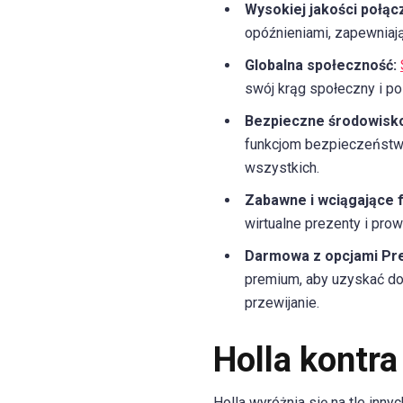
Wysokiej jakości połąc
opóźnieniami, zapewniaj
Globalna społeczność:
swój krąg społeczny i poz
Bezpieczne środowisko
funkcjom bezpieczeństwa
wszystkich.
Zabawne i wciągające f
wirtualne prezenty i pr
Darmowa z opcjami Pr
premium, aby uzyskać dod
przewijanie.
Holla kontra
Holla wyróżnia się na tle inny