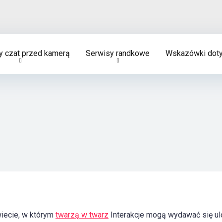
 czat przed kamerą
Serwisy randkowe
Wskazówki doty
iecie, w którym
twarzą w twarz
Interakcje mogą wydawać się ulot