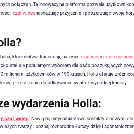
ualnych połączeń. Ta innowacyjna platforma pozwala użytkownik
mości.
czat wideo
nawiązując przyjaźnie i poszerzając swoje ho
olla?
bilna, która ułatwia transmisję na żywo
czat wideo z nieznajomy
bko stał się popularnym wyborem dla osób poszukujących nowyc
0 milionami użytkowników w 190 krajach, Holla oferuje zróżnico
ątkową przestrzenią do odkrywania świata z wygodnej kanapy.
ze wydarzenia Holla:
y czat wideo
:
Nawiązuj natychmiastowe kontakty z nowymi os
 świeżych twarzy i poznaj różnorodne kultury dzięki spontaniczn