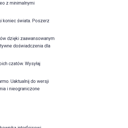
deo z minimalnymi
i koniec świata. Poszerz
ików dzięki zaawansowanym
ytywne doświadczenia dla
woich czatów. Wysyłaj
mo. Uaktualnij do wersji
nia i nieograniczone
kownika interfejsowi,