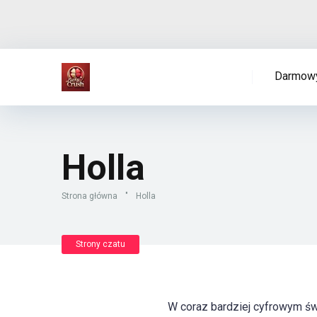
Darmowy
Holla
Strona główna
"
Holla
Strony czatu
W coraz bardziej cyfrowym św