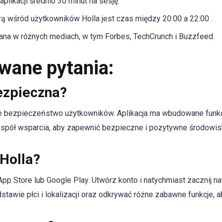
plikacji średnio 30 minut na sesję.
rą wśród użytkowników Holla jest czas między 20:00 a 22:00 .
wana w różnych mediach, w tym Forbes, TechCrunch i Buzzfeed.
wane pytania:
bezpieczna?
uje bezpieczeństwo użytkowników. Aplikacja ma wbudowane funkcj
spół wsparcia, aby zapewnić bezpieczne i pozytywne środowis
 Holla?
App Store lub Google Play. Utwórz konto i natychmiast zacznij
stawie płci i lokalizacji oraz odkrywać różne zabawne funkcje, 