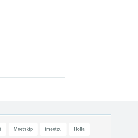
t
Meetskip
imeetzu
Holla