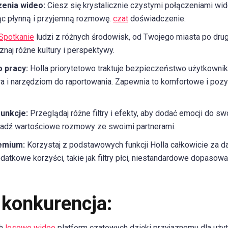
zenia wideo:
Ciesz się krystalicznie czystymi połączeniami wi
ąc płynną i przyjemną rozmowę.
czat
doświadczenie.
Spotkanie
ludzi z różnych środowisk, od Twojego miasta po drug
naj różne kultury i perspektywy.
 pracy:
Holla priorytetowo traktuje bezpieczeństwo użytkown
 i narzędziom do raportowania. Zapewnia to komfortowe i poz
unkcje:
Przeglądaj różne filtry i efekty, aby dodać emocji do s
owadź wartościowe rozmowy ze swoimi partnerami.
emium:
Korzystaj z podstawowych funkcji Holla całkowicie za dar
atkowe korzyści, takie jak filtry płci, niestandardowe dopasowa
 konkurencja:
ch
losowe wideo
platform czatowych dzięki przyjaznemu dla użyt