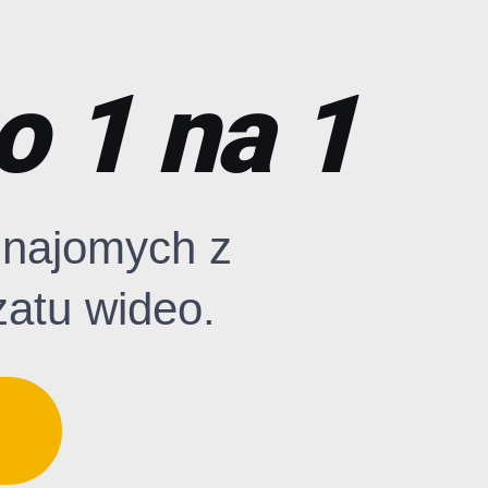
o 1 na 1
znajomych z
zatu wideo.