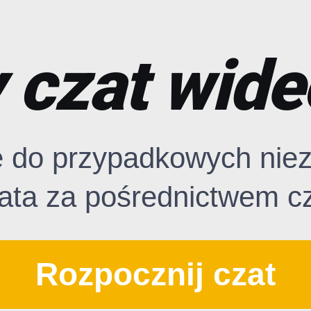
czat wide
ę do przypadkowych nie
ata za pośrednictwem c
Rozpocznij czat