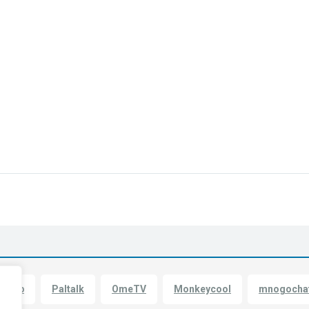
mskip
Paltalk
OmeTV
Monkeycool
mnogocha