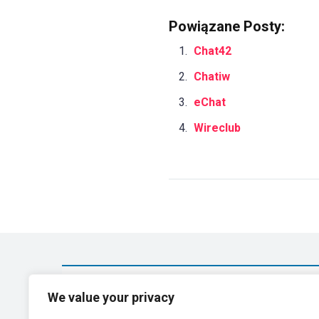
Powiązane Posty:
Chat42
Chatiw
eChat
Wireclub
We value your privacy
Strangercam
Spinchat
Rando