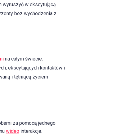
om wyruszyć w ekscytującą
ryzonty bez wychodzenia z
mi
na całym świecie.
h, ekscytujących kontaktów i
waną i tętniącą życiem
obami za pomocą jednego
emu
wideo
interakcje.