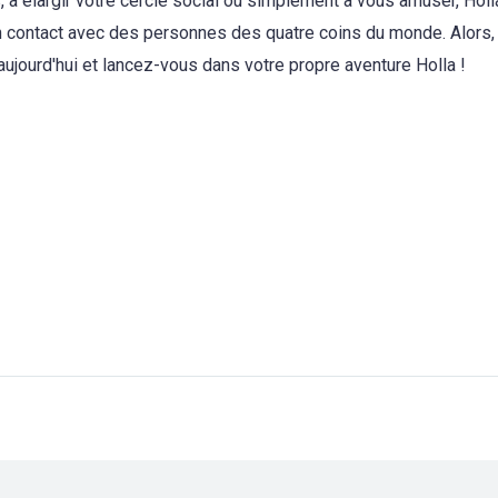
 à élargir votre cercle social ou simplement à vous amuser, Hol
n contact avec des personnes des quatre coins du monde. Alors,
aujourd'hui et lancez-vous dans votre propre aventure Holla !