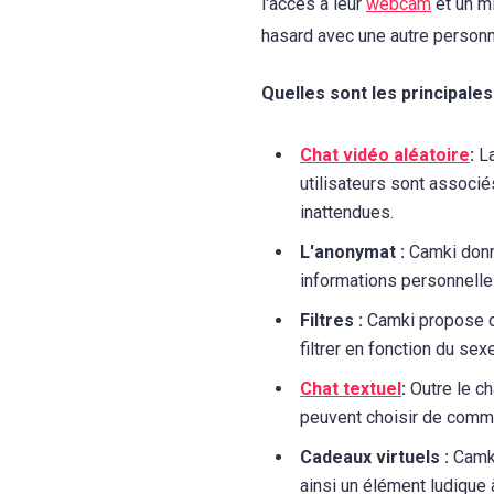
l'accès à leur
webcam
et un mi
hasard avec une autre personn
Quelles sont les principale
Chat vidéo aléatoire
:
La
utilisateurs sont associ
inattendues.
L'anonymat :
Camki donne
informations personnelles,
Filtres :
Camki propose dif
filtrer en fonction du sex
Chat textuel
:
Outre le ch
peuvent choisir de commu
Cadeaux virtuels :
Camki
ainsi un élément ludique à