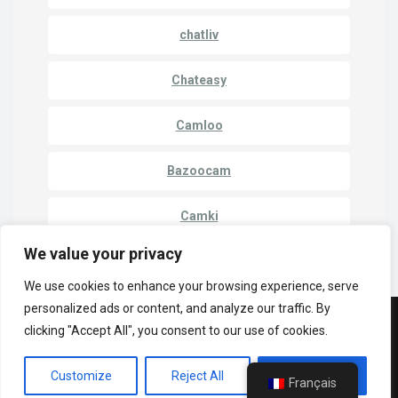
chatliv
Chateasy
Camloo
Bazoocam
Camki
We value your privacy
We use cookies to enhance your browsing experience, serve
personalized ads or content, and analyze our traffic. By
clicking "Accept All", you consent to our use of cookies.
Copyright 2023 | LuckyCrush WebCams
Politique de confidentialité
Cammatch
De came à came
Customize
Reject All
Accept All
Caméras individuelles
Français