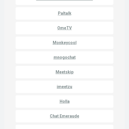
Paltalk
OmeTV
Monkeycool
mnogochat
Meetskip
imeetzu
Holla
Chat Emeraude