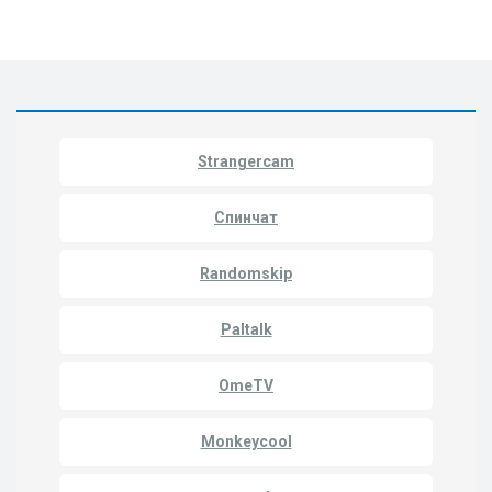
Strangercam
Спинчат
Randomskip
Paltalk
OmeTV
Monkeycool