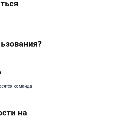
аться
льзования?
?
осятся команда
ости на