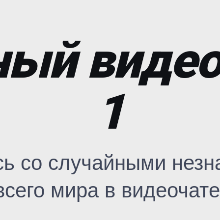
ый видео
1
сь со случайными незн
всего мира в видеочате