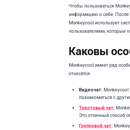
Чтобы пользоваться Monkey
информацию о себе. После э
Monkeycool использует сис
пользователями, которые т
Каковы осо
Monkeycool имеет ряд особ
относятся:
Видеочат:
Monkeycool 
познакомиться с други
Текстовый чат
:
Monkey
Это отличный способ о
Групповой чат
:
Monkeyc