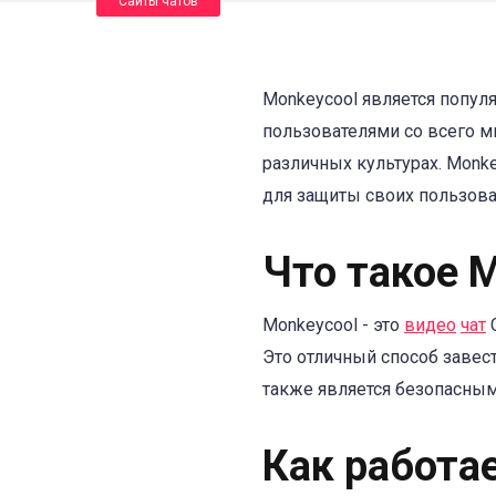
Сайты чатов
Monkeycool является попу
пользователями со всего ми
различных культурах. Monk
для защиты своих пользова
Что такое 
Monkeycool - это
видео
чат
С
Это отличный способ завест
также является безопасным
Как работа