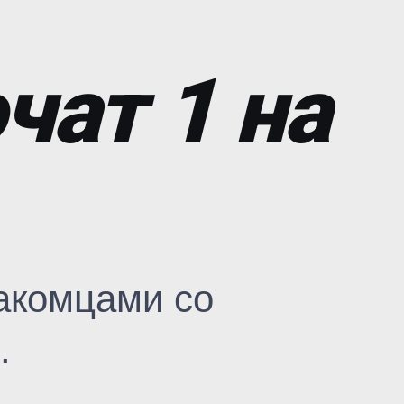
чат 1 на
акомцами со
.