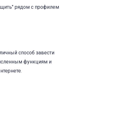
бщить" рядом с профилем
тличный способ завести
очисленным функциям и
нтернете.