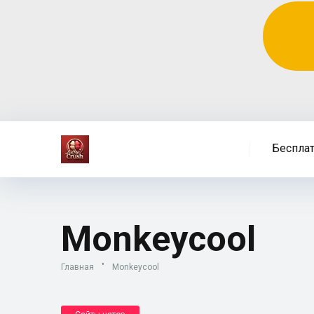
Беспла
Monkeycool
Главная
"
Monkeycool