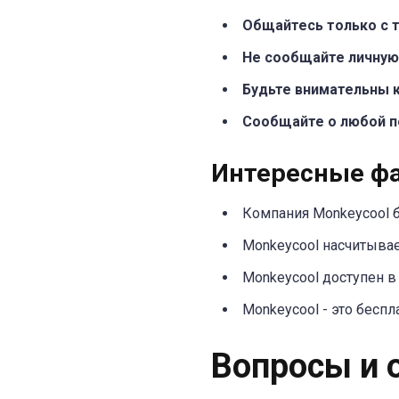
Общайтесь только с т
Не сообщайте личную 
Будьте внимательны 
Сообщайте о любой п
Интересные фа
Компания Monkeycool б
Monkeycool насчитывае
Monkeycool доступен в 
Monkeycool - это беспл
Вопросы и 