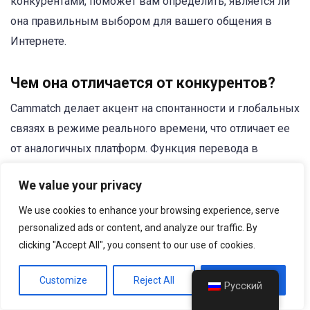
конкурентами, поможет вам определить, является ли
она правильным выбором для вашего общения в
Интернете.
Чем она отличается от конкурентов?
Cammatch делает акцент на спонтанности и глобальных
связях в режиме реального времени, что отличает ее
от аналогичных платформ. Функция перевода в
режиме реального времени - отличный инструмент
We value your privacy
для преодоления языковых барьеров, но конкуренты
могут отдавать предпочтение другим аспектам, таким
We use cookies to enhance your browsing experience, serve
personalized ads or content, and analyze our traffic. By
как нишевые интересы или расширенные функции
clicking "Accept All", you consent to our use of cookies.
безопасности. Некоторые
альтернатива
Платформы
предоставляют курируемый опыт, объединяя
Customize
Reject All
Accept All
Русский
пользователей на основе общих увлечений или целей,
что привлекает тех, кто ищет более