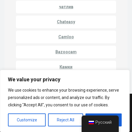
чатлив
Chateasy
Camloo
Bazoocam
Камки
We value your privacy
We use cookies to enhance your browsing experience, serve
personalized ads or content, and analyze our traffic. By
clicking "Accept All", you consent to our use of cookies.
© Copyright 2023 | LuckyCrush WebCams
Политика конфиденциальности
Cammatch
Customize
Reject All
Accept All
Кулачок к кулачку
Камеры один на один
Русский