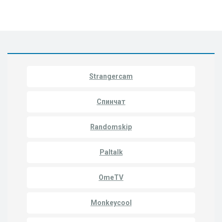
Strangercam
Спинчат
Randomskip
Paltalk
OmeTV
Monkeycool