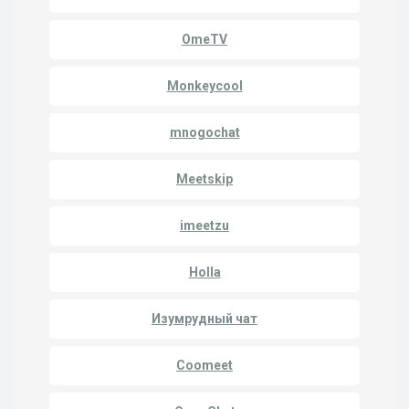
OmeTV
Monkeycool
mnogochat
Meetskip
imeetzu
Holla
Изумрудный чат
Coomeet