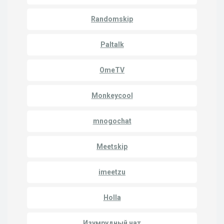
Randomskip
Paltalk
OmeTV
Monkeycool
mnogochat
Meetskip
imeetzu
Holla
Изумрудный чат