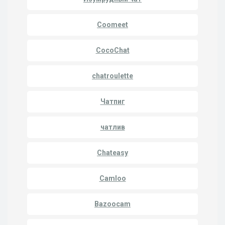
Coomeet
CocoChat
chatroulette
Чатпиг
чатлив
Chateasy
Camloo
Bazoocam