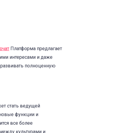
очат
Платформа предлагает
оими интересами и даже
и развивать полноценную
жет стать ведущей
 новые функции и
ится все более
 между культурами и