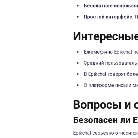
Бесплатное использо
Простой интерфейс:
П
Интересные
Ежемесячно Epikchat п
Средний пользователь 
В Epikchat говорят бол
О платформе писали мно
Вопросы и о
Безопасен ли E
Epikchat серьезно относит