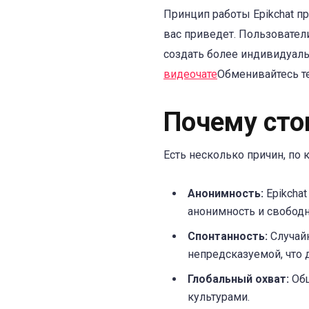
Принцип работы Epikchat пр
вас приведет. Пользовател
создать более индивидуал
видеочате
Обменивайтесь т
Почему сто
Есть несколько причин, по 
Анонимность:
Epikchat
анонимность и свободн
Спонтанность:
Случайн
непредсказуемой, что 
Глобальный охват:
Общ
культурами.