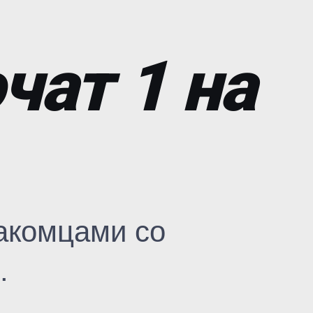
чат 1 на
акомцами со
.