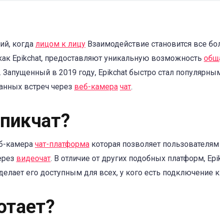
ий, когда
лицом к лицу
Взаимодействие становится все бо
как Epikchat, предоставляют уникальную возможность
общ
 Запущенный в 2019 году, Epikchat быстро стал популярным
анных встреч через
веб-камера
чат
.
Эпикчат?
веб-камера
чат-платформа
которая позволяет пользователям
ерез
видеочат
. В отличие от других подобных платформ, Epi
 делает его доступным для всех, у кого есть подключение к
отает?