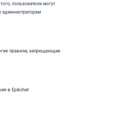
того, пользователи могут
о администраторам
рогие правила, запрещающие
?
я в Epikchat: