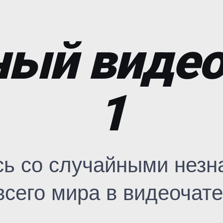
ый видео
1
сь со случайными незн
всего мира в видеочате