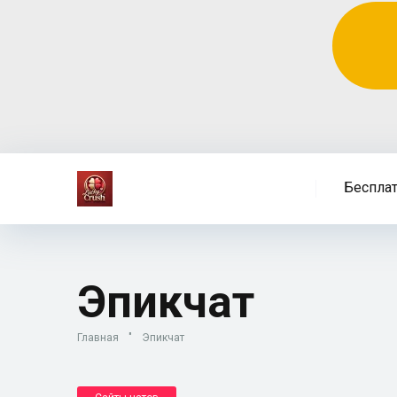
Беспла
Эпикчат
Главная
"
Эпикчат