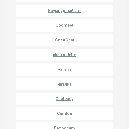
Изумрудный чат
Coomeet
CocoChat
chatroulette
Чатпиг
чатлив
Chateasy
Camloo
Bazoocam