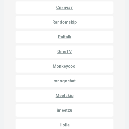
Спинчат
Randomskip
Paltalk
OmeTV
Monkeycool
mnogochat
Meetskip
imeetzu
Holla