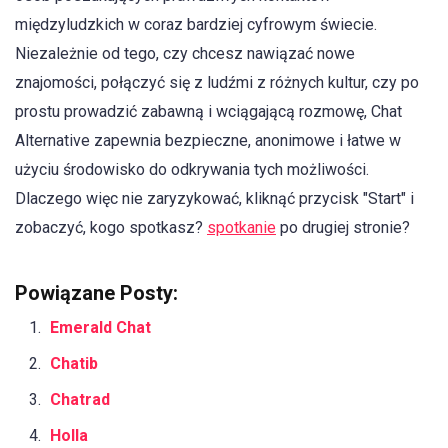
międzyludzkich w coraz bardziej cyfrowym świecie.
Niezależnie od tego, czy chcesz nawiązać nowe
znajomości, połączyć się z ludźmi z różnych kultur, czy po
prostu prowadzić zabawną i wciągającą rozmowę, Chat
Alternative zapewnia bezpieczne, anonimowe i łatwe w
użyciu środowisko do odkrywania tych możliwości.
Dlaczego więc nie zaryzykować, kliknąć przycisk "Start" i
zobaczyć, kogo spotkasz?
spotkanie
po drugiej stronie?
Powiązane Posty:
Emerald Chat
Chatib
Chatrad
Holla