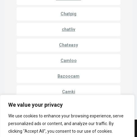
Chatpig
chatliv
Chateasy
Camloo
Bazoocam
Camki
We value your privacy
We use cookies to enhance your browsing experience, serve
personalized ads or content, and analyze our traffic. By
clicking "Accept All", you consent to our use of cookies.
© Copyright 2023 | LuckyCrush WebCams