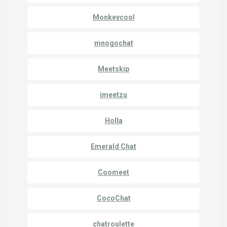
Monkeycool
mnogochat
Meetskip
imeetzu
Holla
Emerald Chat
Coomeet
CocoChat
chatroulette