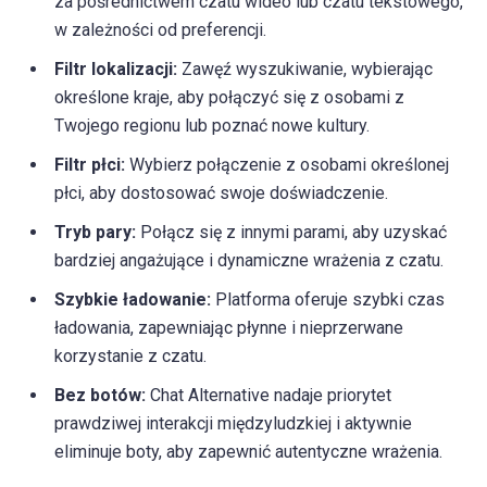
za pośrednictwem czatu wideo lub czatu tekstowego,
w zależności od preferencji.
Filtr lokalizacji:
Zawęź wyszukiwanie, wybierając
określone kraje, aby połączyć się z osobami z
Twojego regionu lub poznać nowe kultury.
Filtr płci:
Wybierz połączenie z osobami określonej
płci, aby dostosować swoje doświadczenie.
Tryb pary:
Połącz się z innymi parami, aby uzyskać
bardziej angażujące i dynamiczne wrażenia z czatu.
Szybkie ładowanie:
Platforma oferuje szybki czas
ładowania, zapewniając płynne i nieprzerwane
korzystanie z czatu.
Bez botów:
Chat Alternative nadaje priorytet
prawdziwej interakcji międzyludzkiej i aktywnie
eliminuje boty, aby zapewnić autentyczne wrażenia.