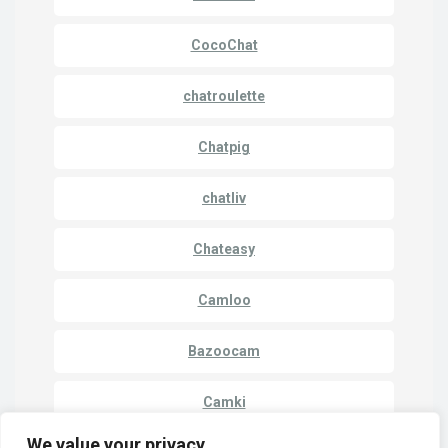
CocoChat
chatroulette
Chatpig
chatliv
Chateasy
Camloo
Bazoocam
Camki
We value your privacy