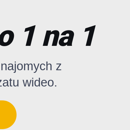
o 1 na 1
znajomych z
zatu wideo.