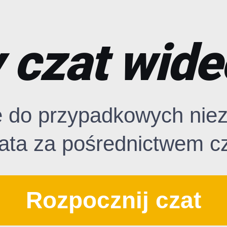
czat wide
ę do przypadkowych nie
ata za pośrednictwem c
Rozpocznij czat