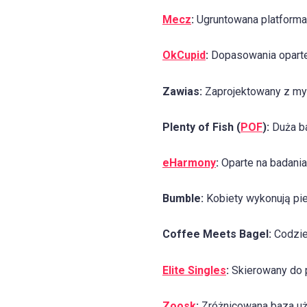
Mecz
:
Ugruntowana platforma
OkCupid
:
Dopasowania oparte 
Zawias:
Zaprojektowany z myś
Plenty of Fish (
POF
):
Duża ba
eHarmony
:
Oparte na badani
Bumble:
Kobiety wykonują pie
Coffee Meets Bagel:
Codzien
Elite Singles
:
Skierowany do 
Zoosk
:
Zróżnicowana baza uży