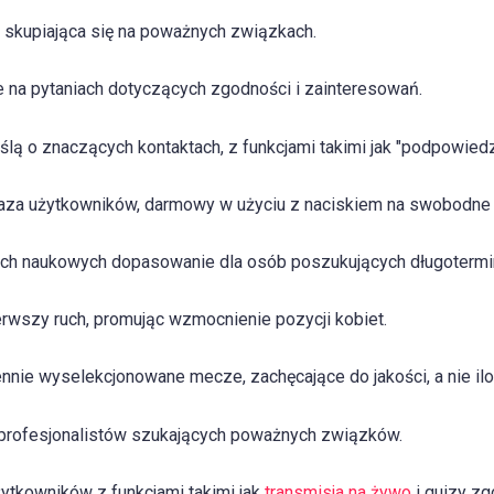
 skupiająca się na poważnych związkach.
na pytaniach dotyczących zgodności i zainteresowań.
lą o znaczących kontaktach, z funkcjami takimi jak "podpowiedz
za użytkowników, darmowy w użyciu z naciskiem na swobodne 
ach naukowych dopasowanie dla osób poszukujących długoterm
rwszy ruch, promując wzmocnienie pozycji kobiet.
nie wyselekcjonowane mecze, zachęcające do jakości, a nie ilo
profesjonalistów szukających poważnych związków.
tkowników z funkcjami takimi jak
transmisja na żywo
i quizy zg