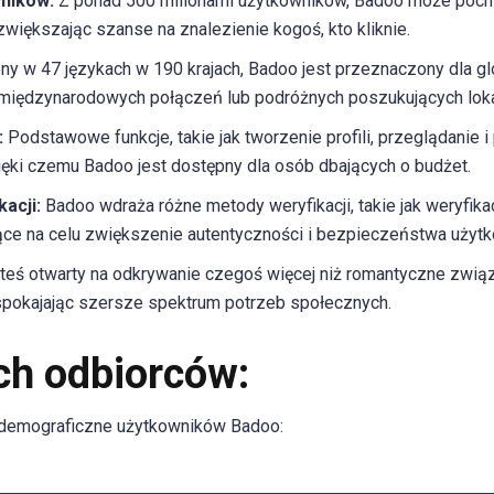
ników:
Z ponad 500 milionami użytkowników, Badoo może pochw
zwiększając szanse na znalezienie kogoś, kto kliknie.
y w 47 językach w 190 krajach, Badoo jest przeznaczony dla glo
międzynarodowych połączeń lub podróżnych poszukujących loka
:
Podstawowe funkcje, takie jak tworzenie profili, przeglądanie 
ięki czemu Badoo jest dostępny dla osób dbających o budżet.
acji:
Badoo wdraża różne metody weryfikacji, takie jak weryfika
ce na celu zwiększenie autentyczności i bezpieczeństwa użytk
steś otwarty na odkrywanie czegoś więcej niż romantyczne związk
spokajając szersze spektrum potrzeb społecznych.
ch odbiorców:
 demograficzne użytkowników Badoo: