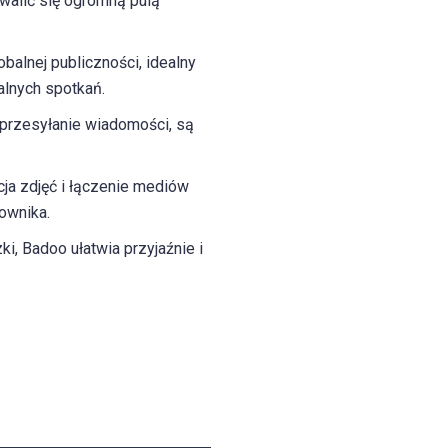
alić się ogromną pulą
balnej publiczności, idealny
lnych spotkań.
i przesyłanie wiadomości, są
cja zdjęć i łączenie mediów
ownika.
i, Badoo ułatwia przyjaźnie i