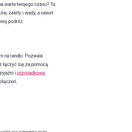
na warta twojego czasu? Ta
w, zalety i wady, a nawet
ową podróż.
m na randki. Pozwala
az łączyć się za pomocą
zyjaźni i
przypadkowe
ołączeń.