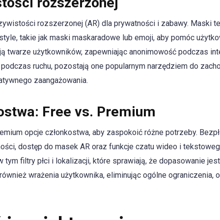
tości rozszerzonej
czywistości rozszerzonej (AR) dla prywatności i zabawy. Maski 
 style, takie jak maski maskaradowe lub emoji, aby pomóc użytk
ją twarze użytkowników, zapewniając anonimowość podczas int
 podczas ruchu, pozostają one popularnym narzędziem do zacho
atywnego zaangażowania.
ostwa: Free vs. Premium
premium opcje członkostwa, aby zaspokoić różne potrzeby. Bez
ości, dostęp do masek AR oraz funkcje czatu wideo i tekstowe
tym filtry płci i lokalizacji, które sprawiają, że dopasowanie je
ównież wrażenia użytkownika, eliminując ogólne ograniczenia, o