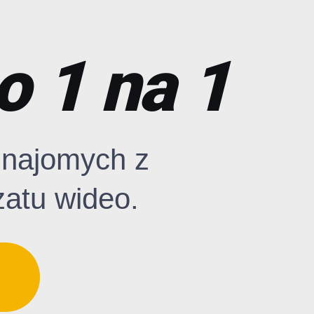
o 1 na 1
znajomych z
zatu wideo.