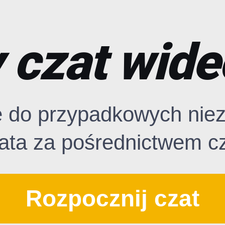
czat wide
ę do przypadkowych nie
ata za pośrednictwem c
Rozpocznij czat