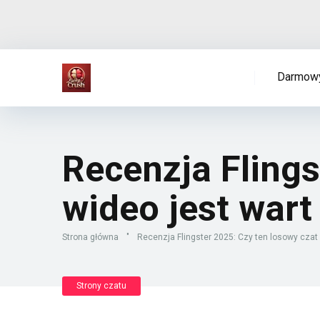
Darmowy
Recenzja Flings
wideo jest war
Strona główna
"
Recenzja Flingster 2025: Czy ten losowy czat
Strony czatu