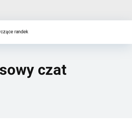
czące randek
osowy czat