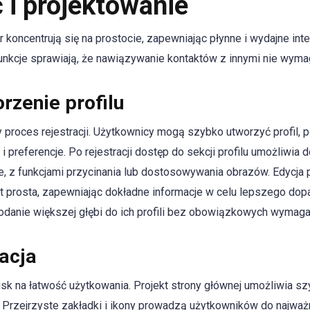
 i projektowanie
r koncentrują się na prostocie, zapewniając płynne i wydajne int
e funkcje sprawiają, że nawiązywanie kontaktów z innymi nie wyma
orzenie profilu
y proces rejestracji. Użytkownicy mogą szybko utworzyć profil,
ja i preferencje. Po rejestracji dostęp do sekcji profilu umożliwi
ste, z funkcjami przycinania lub dostosowywania obrazów. Edyc
est prosta, zapewniając dokładne informacje w celu lepszego do
danie większej głębi do ich profili bez obowiązkowych wymaga
gacja
acisk na łatwość użytkowania. Projekt strony głównej umożliwia s
. Przejrzyste zakładki i ikony prowadzą użytkowników do najważni