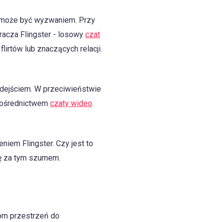
e, może być wyzwaniem. Przy
racza Flingster - losowy
czat
irtów lub znaczących relacji.
odejściem. W przeciwieństwie
a pośrednictwem
czaty wideo
.
iem Flingster. Czy jest to
ię za tym szumem.
kom przestrzeń do