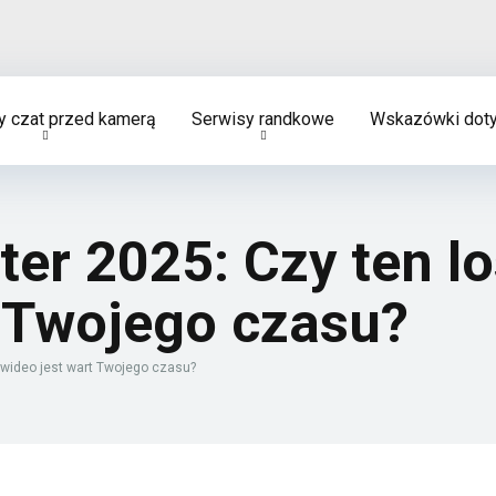
 czat przed kamerą
Serwisy randkowe
Wskazówki doty
ter 2025: Czy ten l
t Twojego czasu?
 wideo jest wart Twojego czasu?