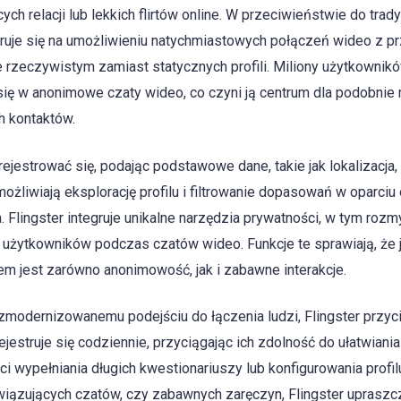
h relacji lub lekkich flirtów online. W przeciwieństwie do tra
truje się na umożliwieniu natychmiastowych połączeń wideo z
e rzeczywistym zamiast statycznych profili. Miliony użytkownik
się w anonimowe czaty wideo, co czyni ją centrum dla podobnie
h kontaktów.
estrować się, podając podstawowe dane, takie jak lokalizacja, 
możliwiają eksplorację profilu i filtrowanie dopasowań w oparciu o
. Flingster integruje unikalne narzędzia prywatności, w tym rozmy
żytkowników podczas czatów wideo. Funkcje te sprawiają, że j
etem jest zarówno anonimowość, jak i zabawne interakcje.
i zmodernizowanemu podejściu do łączenia ludzi, Flingster przy
jestruje się codziennie, przyciągając ich zdolność do ułatwiania
 wypełniania długich kwestionariuszy lub konfigurowania profilu
iązujących czatów, czy zabawnych zaręczyn, Flingster uprasz