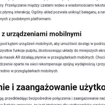
ltry. Przełączanie między czatami wideo a wiadomościami tek
c płynną interakcję. Ogólny układ pozwala uniknąć bałaganu, a na
onych z podobnymi platformami.
 z urządzeniami mobilnymi
 pod kątem urządzeń mobilnych, aby umożliwić dostęp w podróż
ystkie funkcje pulpitu, dostosowując układy do mniejszych ekr
ia masek AR działają płynnie w przeglądarkach mobilnych. Choci
adczenie oparte na sieci rekompensuje spójną wydajnością i prz
ednio w przeglądarkach mobilnych.
ie i zaangażowanie użytk
ługę, przedkładając bezpośrednie połączenia i zaangażowanie na