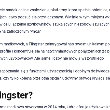
cie randek online znalezienie platformy, która spełnia obietnic
jach łatwo poczuć się przytłoczonym. Właśnie w tym miejscu wk
 celu łączenia użytkowników szukających niezobowiązujących fl
ę na zatłoczonym rynku?
m randkowych, a Flingster zaintrygował nas swoim unikalnym p
a profile i koncentruje się na natychmiastowych połączeniach z
wnych użytkowników. Ale same liczby nie mówią wszystkiego.
apoznanie się z funkcjami, użytecznością i ogólnym doświadczen
, czy tylko kolejna przelotna opcja? Odkryjmy prawdę kryjącą s
ingster?
tforma randkowa stworzona w 2014 roku, która oferuje użytkowni