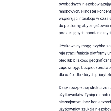
swobodnych, niezobowiązującyc
randkowych, Flingster koncen
wspierając interakcje w czasi
do platformy, aby angażować 
poszukujących spontanicznyc
Użytkownicy mogą szybko zarej
rejestracji funkcje platformy u
płeć lub bliskość geograficzna
zapewniając bezpieczeństwo u
dla osób, dla których prioryt
Dzięki bezpłatnej strukturze 
użytkowników. Tysiące osób re
nieznajomymi bez konieczności
użytkownicy szukają niezobow