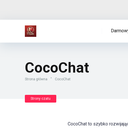
Darmowy
CocoChat
Strona główna
"
CocoChat
Strony czatu
CocoChat to szybko rozwijając