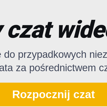
czat wide
ę do przypadkowych nie
ata za pośrednictwem c
Rozpocznij czat