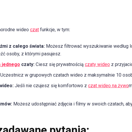
żnorodne wideo
czat
funkcje, w tym:
źmi z całego świata:
Możesz filtrować wyszukiwanie według loka
źć osoby, z którymi pasujesz.
a jednego
czaty:
Ciesz się prywatnością
czaty wideo
z przyjaci
Uczestnicz w grupowych czatach wideo z maksymalnie 10 osob
wideo:
Jeśli nie czujesz się komfortowo z
czat wideo na żywo
m
ilmów:
Możesz udostępniać zdjęcia i filmy w swoich czatach, a
 zadawane pytania: