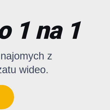
o 1 na 1
znajomych z
zatu wideo.