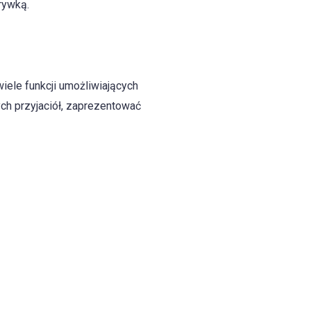
rywką.
wiele funkcji umożliwiających
ych przyjaciół, zaprezentować