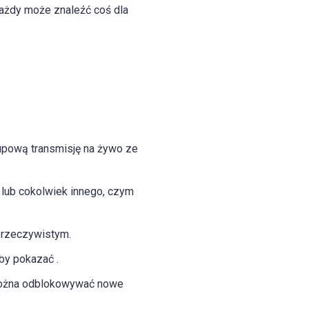
ażdy może znaleźć coś dla
upową transmisję na żywo ze
y lub cokolwiek innego, czym
e rzeczywistym.
by pokazać .
można odblokowywać nowe