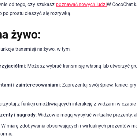
eżnie od tego, czy szukasz
poznawać nowych ludzi
W CocoChat k
ub po prostu cieszyć się rozrywką.
na żywo:
unkcje transmisji na żywo, w tym:
rzyjaciółmi:
Możesz wybrać transmisję własną lub utworzyć gr
entami i zainteresowaniami:
Zaprezentuj swój śpiew, taniec, gr
rzystaj z funkcji umożliwiających interakcję z widzami w czasi
zenty i nagrody:
Widzowie mogą wysyłać wirtualne prezenty, a
W miarę zdobywania obserwujących i wirtualnych prezentów 
formie.