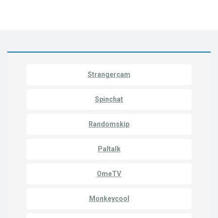
Strangercam
Spinchat
Randomskip
Paltalk
OmeTV
Monkeycool