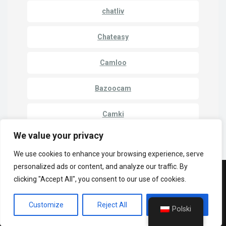
chatliv
Chateasy
Camloo
Bazoocam
Camki
We value your privacy
We use cookies to enhance your browsing experience, serve
personalized ads or content, and analyze our traffic. By
clicking "Accept All", you consent to our use of cookies.
© Copyright 2023 | LuckyCrush WebCams
Polityka prywatności
Cammatch
Krzywka do krzywki
Customize
Reject All
Accept All
Kamery jeden na jednego
Polski